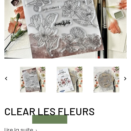


CLEAR LES FLEURS
Lire la suite
