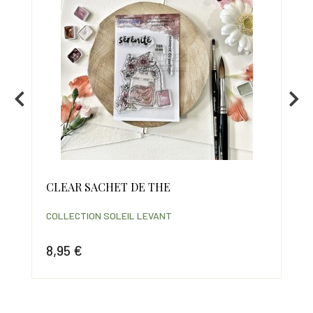
CLEAR SACHET DE THE
CA
cm
COLLECTION SOLEIL LEVANT
COL
8,95 €
6,
Prix
Prix
Pri