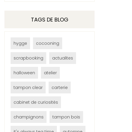
TAGS DE BLOG
hygge
cocooning
scrapbooking
actualites
halloween
atelier
tampon clear
carterie
cabinet de curiosités
champignons
tampon bois
it's always tea time
automne