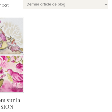
r par:
om sur la
OSION