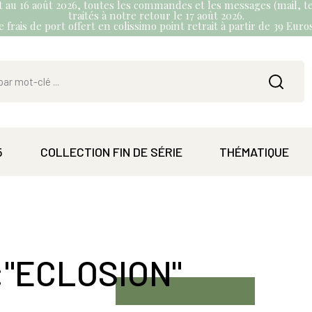
et au 16 août 2026, toutes les commandes et les messages (mail, te
traités à notre retour le 17 août 2026.
 frais de port offert en colissimo point retrait à partir de 39 Eur
5
COLLECTION FIN DE SÉRIE
THÉMATIQUE
:"ECLOSION"