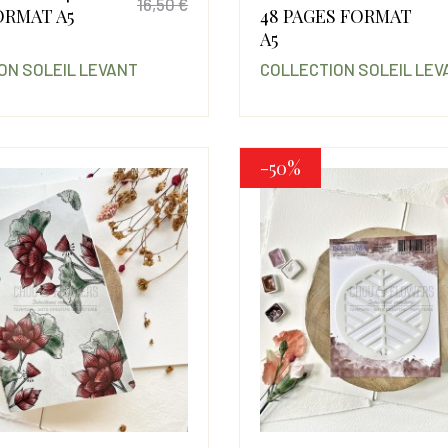
16,50 €
ORMAT A5
48 PAGES FORMAT
Prix
Prix de base
A5
ON SOLEIL LEVANT
COLLECTION SOLEIL LEV
-50%