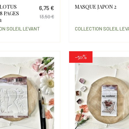
 LOTUS
MASQUE JAPON 2
6,75 €
8 PAGES
13,50 €
m
Prix
Prix de base
ON SOLEIL LEVANT
COLLECTION SOLEIL LEV
-50%