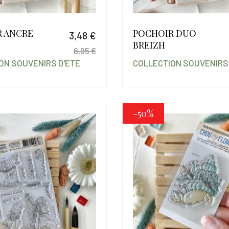
 ANCRE
POCHOIR DUO
3,48 €
BREIZH
6,95 €
ON SOUVENIRS D'ETE
COLLECTION SOUVENIRS
Prix
Prix de base
-50%