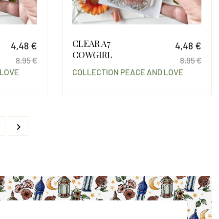
CLEAR A7
4,48 €
4,48 €
COWGIRL
8,95 €
8,95 €
 LOVE
COLLECTION PEACE AND LOVE
Prix
Prix de base
Prix
Prix
