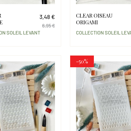
R
CLEAR OISEAU
3,48 €
E
ORIGAMI
6,95 €
ON SOLEIL LEVANT
COLLECTION SOLEIL LEV
Prix
Prix de base
-50%