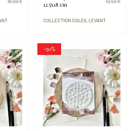
16,50 €
13,50 €
12.5x18 cm
Prix
Prix de base
Prix
Prix
ANT
COLLECTION SOLEIL LEVANT
-50%