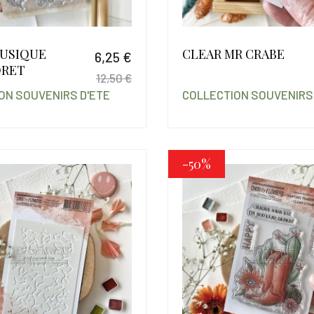
MUSIQUE
CLEAR MR CRABE
6,25 €
ORET
12,50 €
ON SOUVENIRS D'ETE
COLLECTION SOUVENIRS
Prix
Prix de base
-50%