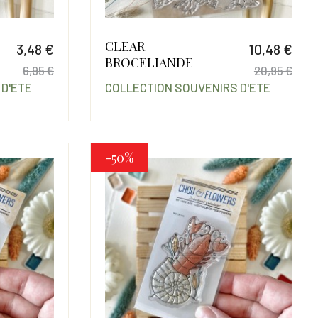
CLEAR
3,48 €
10,48 €
BROCELIANDE
6,95 €
20,95 €
 D'ETE
COLLECTION SOUVENIRS D'ETE
Prix
Prix de base
Prix
Prix
-50%