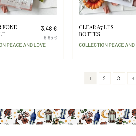
R FOND
CLEAR A7 LES
3,48 €
LE
BOTTES
6,95 €
ON PEACE AND LOVE
COLLECTION PEACE AND
Prix
Prix de base
1
2
3
4