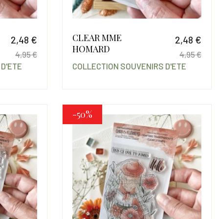
CLEAR MME
2,48 €
2,48 €
HOMARD
4,95 €
4,95 €
 D'ETE
COLLECTION SOUVENIRS D'ETE
Prix
Prix de base
Prix
Prix
-50%