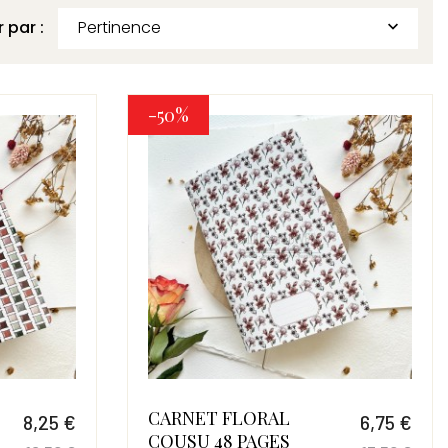
r par :
Pertinence

-50%
CARNET FLORAL
8,25 €
6,75 €
COUSU 48 PAGES