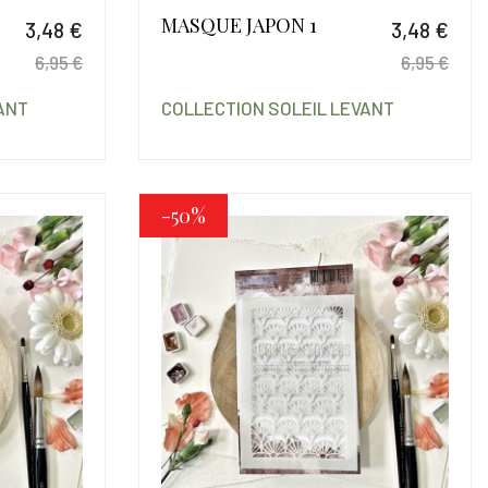
MASQUE JAPON 1
3,48 €
3,48 €
6,95 €
6,95 €
Prix
Prix de base
Prix
Prix
ANT
COLLECTION SOLEIL LEVANT
-50%