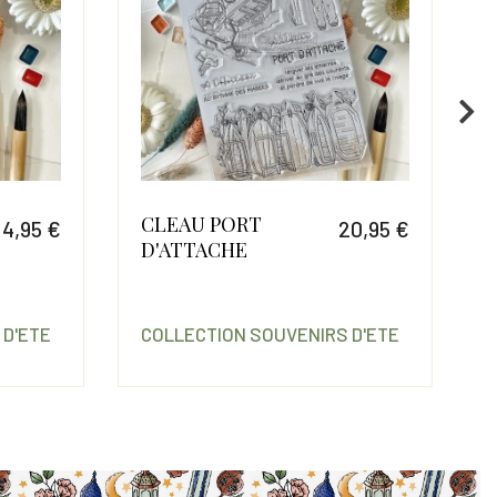
 PORT
KIT AQUARELLE
20,95 €
21
CHE
SOUVENIRS
Prix
D'ETE
ION SOUVENIRS D'ETE
COLLECTION SOUVENIRS D