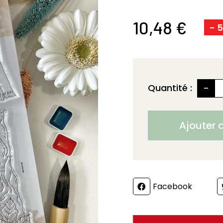
10,48 €
- 
-
Quantité :
Ajouter 
Partager
Facebook