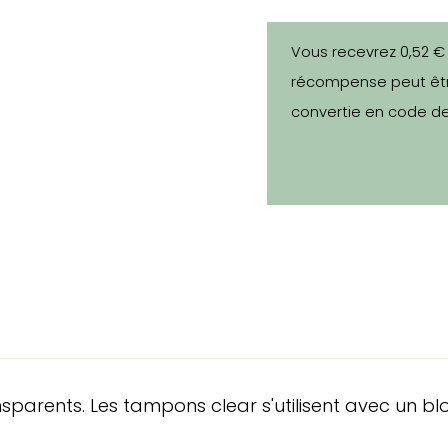
Vous recevrez 0,52 €
récompense peut êtr
convertie en code de
rents. Les tampons clear s'utilisent avec un bloc 