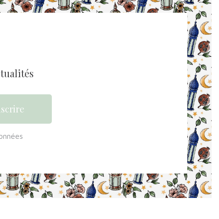
tualités
données