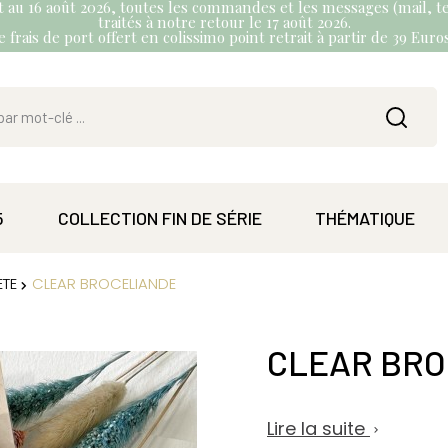
et au 16 août 2026, toutes les commandes et les messages (mail, te
traités à notre retour le 17 août 2026.
 frais de port offert en colissimo point retrait à partir de 39 Eur
5
COLLECTION FIN DE SÉRIE
THÉMATIQUE
ETE
CLEAR BROCELIANDE
CLEAR BRO
Lire la suite
