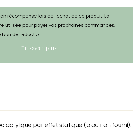
 en récompense lors de l'achat de ce produit. La
e utilisée pour payer vos prochaines commandes,
 bon de réduction.
En savoir plus
acrylique par effet statique (bloc non fourni).