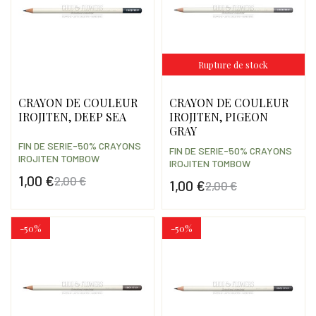
Rupture de stock
CRAYON DE COULEUR
CRAYON DE COULEUR
IROJITEN, DEEP SEA
IROJITEN, PIGEON
GRAY
FIN DE SERIE-50% CRAYONS
FIN DE SERIE-50% CRAYONS
IROJITEN TOMBOW
IROJITEN TOMBOW
1,00 €
2,00 €
1,00 €
2,00 €
Prix
Prix de base
Prix
Prix de base
-50%
-50%