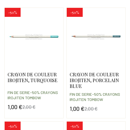
-50%
-50%
CRAYON DE COULEUR
CRAYON DE COULEUR
IROJITEN, TURQUOISE
IROJITEN, PORCELAIN
BLUE
FIN DE SERIE-50% CRAYONS
FIN DE SERIE-50% CRAYONS
IROJITEN TOMBOW
IROJITEN TOMBOW
1,00 €
2,00 €
1,00 €
2,00 €
Prix
Prix de base
Prix
Prix de base
-50%
-50%