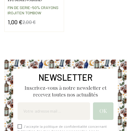
FIN DE SERIE-50% CRAYONS
IROJITEN TOMBOW
1,00 €
2,00 €
Prix
Prix de base
NEWSLETTER
Inscrivez-vous à notre newsletter et
recevez toutes nos actualités
J'accepte la politique de confidentialité concernant