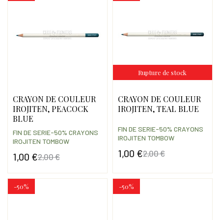
Rupture de stock
CRAYON DE COULEUR
CRAYON DE COULEUR
IROJITEN, PEACOCK
IROJITEN, TEAL BLUE
BLUE
FIN DE SERIE-50% CRAYONS
FIN DE SERIE-50% CRAYONS
IROJITEN TOMBOW
IROJITEN TOMBOW
1,00 €
2,00 €
1,00 €
2,00 €
Prix
Prix de base
Prix
Prix de base
-50%
-50%