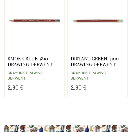
SMOKE BLUE 3810
DISTANT GREEN 4100
DRAWING DERWENT
DRAWING DERWENT
CRAYONS DRAWING
CRAYONS DRAWING
DERWENT
DERWENT
2,90 €
2,90 €
Prix
Prix