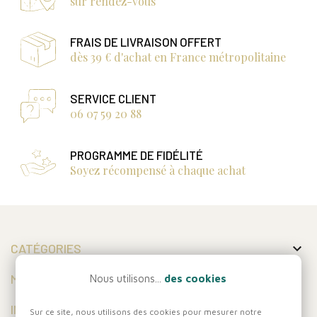
sur rendez-vous
FRAIS DE LIVRAISON OFFERT
dès 39 € d'achat en France métropolitaine
SERVICE CLIENT
06 07 59 20 88
PROGRAMME DE FIDÉLITÉ
Soyez récompensé à chaque achat

CATÉGORIES

MON COMPTE
Nous utilisons...
des cookies

INFORMATIONS
Sur ce site, nous utilisons des cookies pour mesurer notre