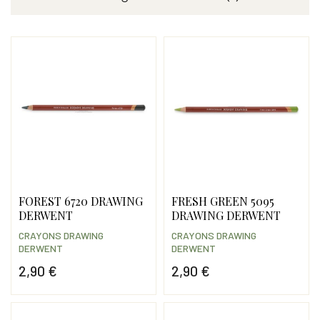
FOREST 6720 DRAWING
FRESH GREEN 5095
DERWENT
DRAWING DERWENT
CRAYONS DRAWING
CRAYONS DRAWING
DERWENT
DERWENT
2,90 €
2,90 €
Prix
Prix