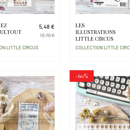
 EZ
LES
5,48 €
ULTOUT
ILLUSTRATIONS
13,70 €
LITTLE CIRCUS
Prix
Prix de base
ON LITTLE CIRCUS
COLLECTION LITTLE CIR
-60%