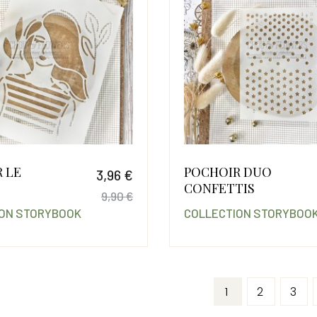
 LE
POCHOIR DUO
3,96 €
CONFETTIS
9,90 €
ION STORYBOOK
COLLECTION STORYBOO
Prix
Prix de base
1
2
3