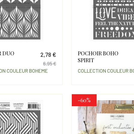
R DUO
POCHOIR BOHO
2,78 €
SPIRIT
6,95 €
ON COULEUR BOHEME
COLLECTION COULEUR 
Prix
Prix de base
-60%