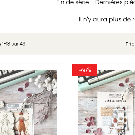
Fin de série - Dernières piè
Il n'y aura plus de 
 1-18 sur 43
Trie
-60%