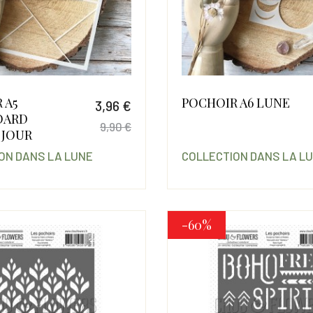
 A5
POCHOIR A6 LUNE
3,96 €
OARD
9,90 €
 JOUR
Prix
Prix de base
ON DANS LA LUNE
COLLECTION DANS LA L
-60%