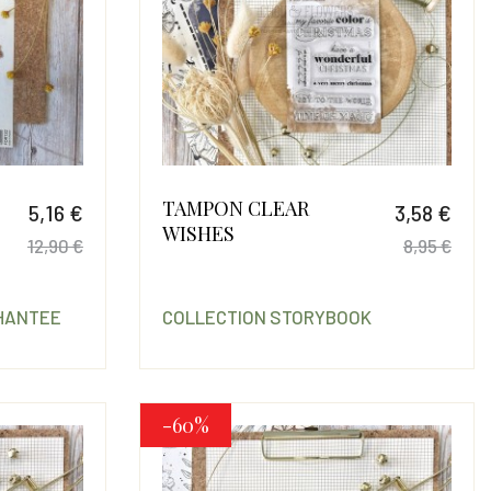
TAMPON CLEAR
5,16 €
3,58 €
WISHES
12,90 €
8,95 €
Prix
Prix de base
Prix
Prix
HANTEE
COLLECTION STORYBOOK
-60%