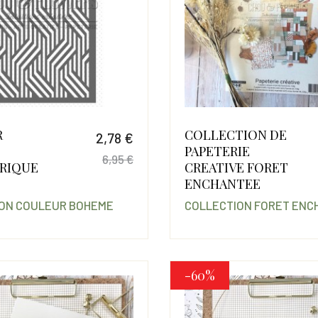
R
COLLECTION DE
2,78 €
PAPETERIE
6,95 €
RIQUE
CREATIVE FORET
Prix
Prix de base
ENCHANTEE
ON COULEUR BOHEME
COLLECTION FORET ENC
-60%