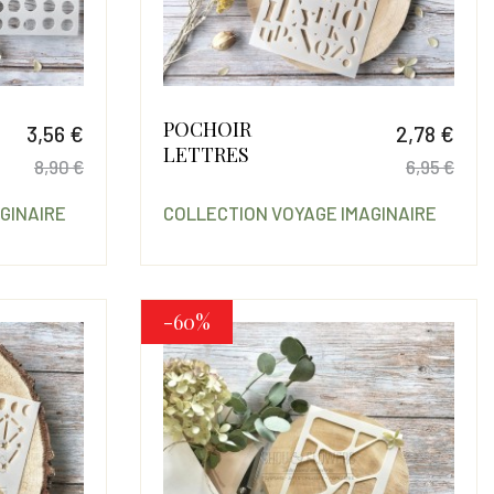
POCHOIR
3,56 €
2,78 €
LETTRES
8,90 €
6,95 €
Prix
Prix de base
Prix
Prix
GINAIRE
COLLECTION VOYAGE IMAGINAIRE
-60%