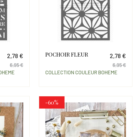
POCHOIR FLEUR
2,78 €
2,78 €
6,95 €
6,95 €
BOHEME
COLLECTION COULEUR BOHEME
Prix
Prix de base
Prix
Prix
-60%