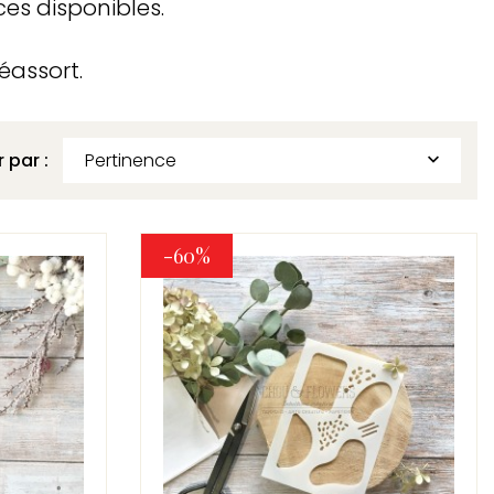
ces disponibles.
réassort.
r par :
Pertinence

-60%