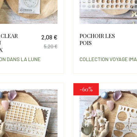
 CLEAR
POCHOIR LES
2,08 €
U
POIS
5,20 €
X
Prix
Prix de base
ON DANS LA LUNE
COLLECTION VOYAGE IMA
-60%