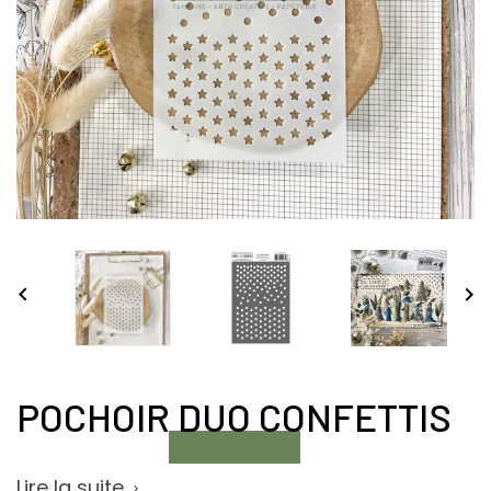


POCHOIR DUO CONFETTIS
Lire la suite
