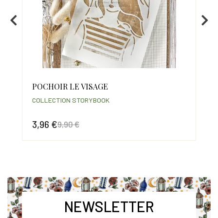
POCHOIR LE VISAGE
MA
COLLECTION STORYBOOK
COL
3,96 €
2,
9,90 €
Prix
Prix de base
Prix
Pri
NEWSLETTER