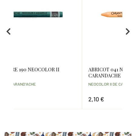
ABRICOT 041 NEOCOLOR II
VE
CARANDACHE
CA
NEOCOLOR II DE CARAND'ACHE
NEO
2,10 €
2,
Prix
Prix