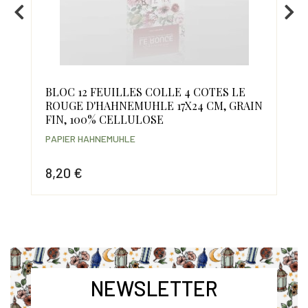
BLOC 12 FEUILLES COLLE 4 COTES LE
AL
ROUGE D'HAHNEMUHLE 17X24 CM, GRAIN
D'
FIN, 100% CELLULOSE
10
PAPIER HAHNEMUHLE
PAP
8,20 €
10
Prix
Prix
NEWSLETTER