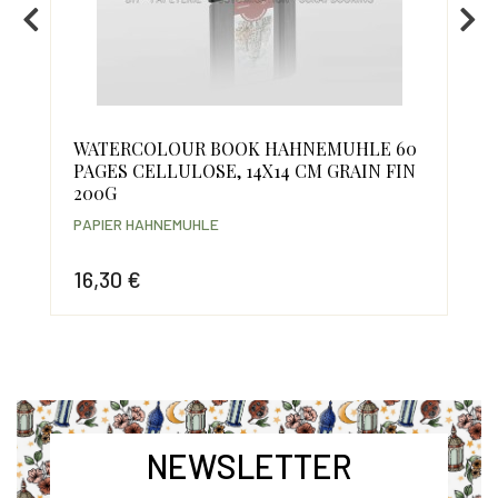
S,
WATERCOLOUR BOOK HAHNEMUHLE 60
WA
,
PAGES CELLULOSE, 14X14 CM GRAIN FIN
60 
200G
10.
PAPIER HAHNEMUHLE
PAP
16,30 €
24
Prix
Prix
NEWSLETTER