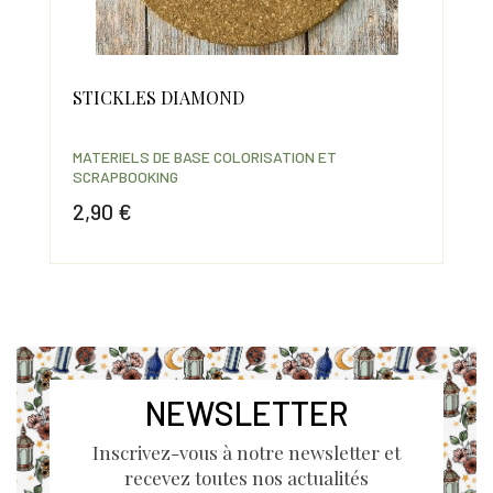
STICKLES DIAMOND
FE
LI
MATERIELS DE BASE COLORISATION ET
MAT
SCRAPBOOKING
SCR
2,90 €
3,
Prix
Prix
NEWSLETTER
Inscrivez-vous à notre newsletter et
recevez toutes nos actualités