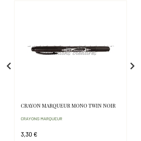
CRAYON MARQUEUR MONO TWIN NOIR
ST
CRAYONS MARQUEUR
MAT
SCR
3,30 €
2,