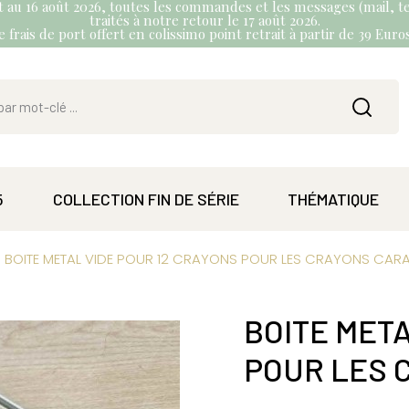
et au 16 août 2026, toutes les commandes et les messages (mail, te
traités à notre retour le 17 août 2026.
 frais de port offert en colissimo point retrait à partir de 39 Eur
5
COLLECTION FIN DE SÉRIE
THÉMATIQUE
BOITE METAL VIDE POUR 12 CRAYONS POUR LES CRAYONS CAR
BOITE META
POUR LES 