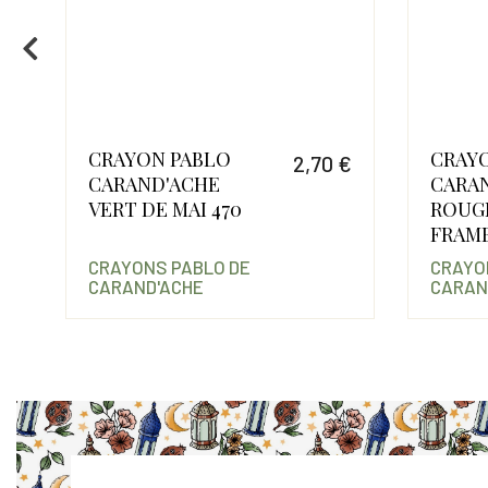
CRAYON PABLO
CRAY
€
2,70 €
CARAND'ACHE
CARA
Prix
Prix
VERT DE MAI 470
ROUG
FRAMB
CRAYONS PABLO DE
CRAYO
CARAND'ACHE
CARAN