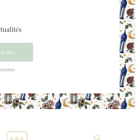
tualités
données