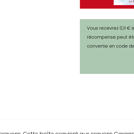
Vous recevrez 0,11 € 
récompense peut êtr
convertie en code de
2 crayons. Cette boîte convient aux crayons Caran