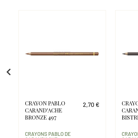
CRAYON PABLO
CRAY
€
2,70 €
CARAND'ACHE
CARA
Prix
Prix
BRONZE 497
BISTR
CRAYONS PABLO DE
CRAYO