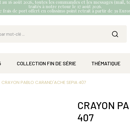
et au 16 août 2026, toutes les commandes et les messages (mail, te
traités à notre retour le 17 août 2026.
 frais de port offert en colissimo point retrait à partir de 39 Eur
5
COLLECTION FIN DE SÉRIE
THÉMATIQUE
CRAYON PABLO CARAND'ACHE SEPIA 407
CRAYON PA
407