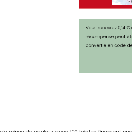
Vous recevrez 0,14 € 
récompense peut êtr
convertie en code de
de mines de couleur avec 120 teintes finement nu