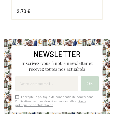
2,70 €
2,
Prix
Prix
NEWSLETTER
Inscrivez-vous à notre newsletter et
recevez toutes nos actualités
J'accepte la politique de confidentialité concernant
l'utilisation des mes données personnelles.
Lire la
politique de confidentialité
.