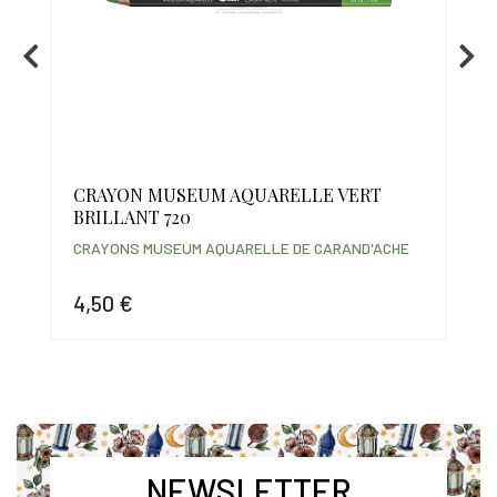
CRAYON MUSEUM AQUARELLE VERT
CR
BRILLANT 720
EM
HE
CRAYONS MUSEUM AQUARELLE DE CARAND'ACHE
CRA
4,50 €
4,
Prix
Prix
NEWSLETTER