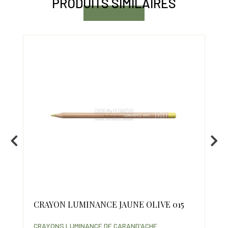
PRODUITS SIMILAIRES
CRAYON LUMINANCE JAUNE OLIVE 015
CR
06
CRAYONS LUMINANCE DE CARAND'ACHE