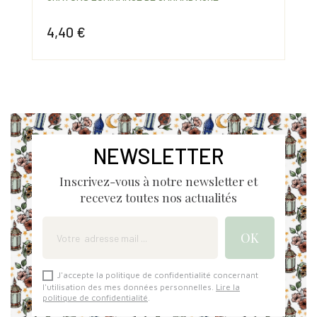
CRA
4,40 €
4,
Prix
Prix
NEWSLETTER
Inscrivez-vous à notre newsletter et
recevez toutes nos actualités
J'accepte la politique de confidentialité concernant
l'utilisation des mes données personnelles.
Lire la
politique de confidentialité
.