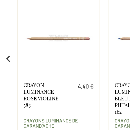
CRAYON
CRAY
€
4,40 €
LUMINANCE
LUMI
Prix
Prix
ROSE VIOLINE
BLEU 
583
PHTA
162
CRAYONS LUMINANCE DE
CRAYO
CARAND'ACHE
CARAN