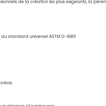
nnels de la création les plus exigeants, la pérenn
e au standard universel ASTM D-6901
récis.
rs intenses et lumineuses.