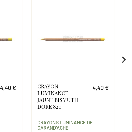
CRAYON
4,40 €
4,40 €
LUMINANCE
Prix
Prix
JAUNE BISMUTH
DORE 820
1
E
CRAYONS LUMINANCE DE
CARAND'ACHE