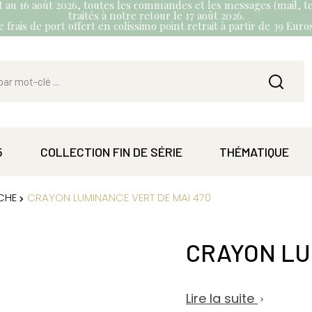
et au 16 août 2026, toutes les commandes et les messages (mail, te
traités à notre retour le 17 août 2026.
 frais de port offert en colissimo point retrait à partir de 39 Eur
5
COLLECTION FIN DE SÉRIE
THÉMATIQUE
CHE
CRAYON LUMINANCE VERT DE MAI 470
CRAYON LU
Lire la suite
