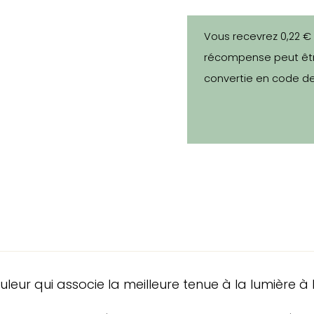
Vous recevrez 0,22 €
récompense peut êtr
convertie en code de
ur qui associe la meilleure tenue à la lumière à 