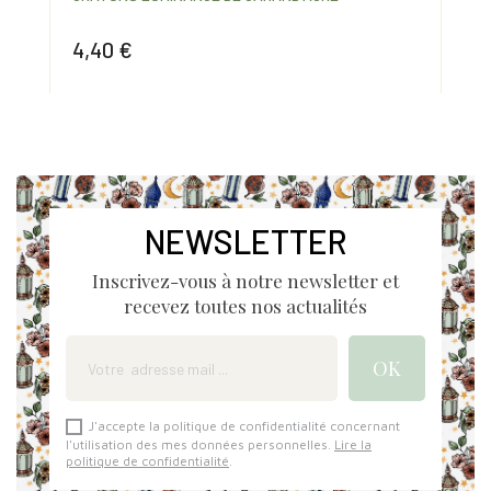
4,40 €
4,
Prix
Prix
NEWSLETTER
Inscrivez-vous à notre newsletter et
recevez toutes nos actualités
J'accepte la politique de confidentialité concernant
l'utilisation des mes données personnelles.
Lire la
politique de confidentialité
.