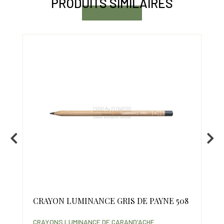
PRODUITS SIMILAIRES
0%
CRAYON LUMINANCE GRIS DE PAYNE 508
CR
CRAYONS LUMINANCE DE CARAND'ACHE
CRA