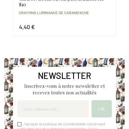
810
171
CRAYONS LUMINANCE DE CARAND'ACHE
CRA
4,40 €
4,
Prix
Prix
NEWSLETTER
Inscrivez-vous à notre newsletter et
recevez toutes nos actualités
J'accepte la politique de confidentialité concernant
l'utilisation des mes données personnelles.
Lire la