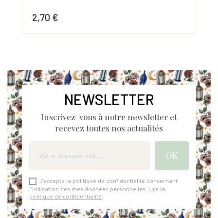
2,
2,70 €
Prix
Prix
NEWSLETTER
Inscrivez-vous à notre newsletter et
recevez toutes nos actualités
J'accepte la politique de confidentialité concernant
l'utilisation des mes données personnelles.
Lire la
politique de confidentialité
.