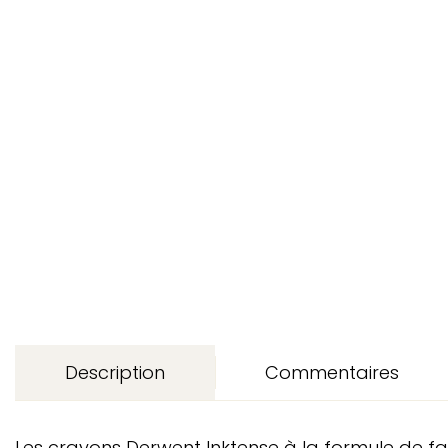
Description
Commentaires
Les crayons Derwent Inktense à la formule de fab