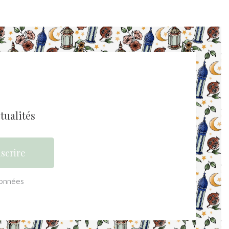
tualités
données