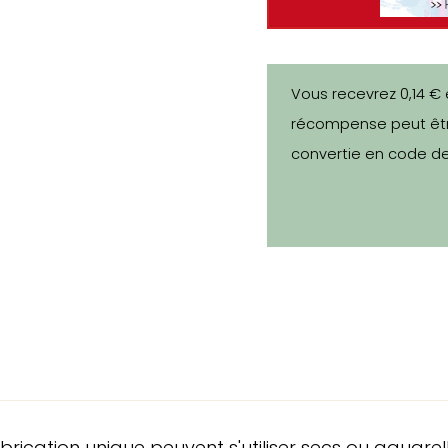
Vous recevrez 0,14 € 
récompense peut êtr
convertie en code de
rication unique peuvent s'utiliser secs ou aquarell