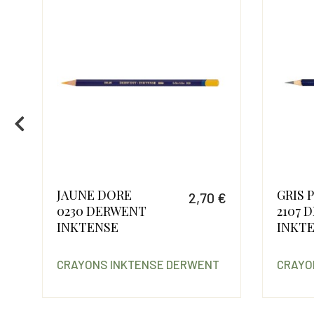
JAUNE DORE
GRIS 
€
2,70 €
0230 DERWENT
2107 
Prix
Prix
INKTENSE
INKT
CRAYONS INKTENSE DERWENT
CRAYO