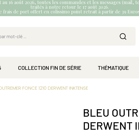
et au 16 août 2026, toutes les commandes et les messages (mail, te
traités à notre retour le 17 août 2026.
 frais de port offert en colissimo point retrait à partir de 39 Eur
5
COLLECTION FIN DE SÉRIE
THÉMATIQUE
OUTREMER FONCE 1210 DERWENT INKTENSE
BLEU OUTR
DERWENT 