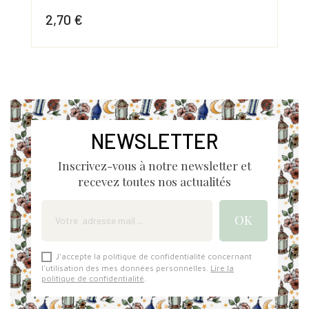
2,70 €
2,
Prix
Prix
NEWSLETTER
Inscrivez-vous à notre newsletter et
recevez toutes nos actualités
J'accepte la politique de confidentialité concernant
l'utilisation des mes données personnelles.
Lire la
politique de confidentialité
.