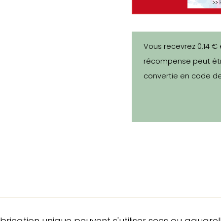
Vous recevrez 0,14 € 
récompense peut êtr
convertie en code de
rication unique peuvent s'utiliser secs ou aquarell