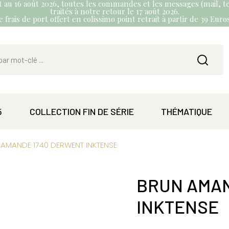
et au 16 août 2026, toutes les commandes et les messages (mail, te
traités à notre retour le 17 août 2026.
 frais de port offert en colissimo point retrait à partir de 39 Eur
5
COLLECTION FIN DE SÉRIE
THÉMATIQUE
AMANDE 1740 DERWENT INKTENSE
BRUN AMAN
INKTENSE