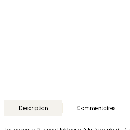
Description
Commentaires
Les crayons Derwent Inktense à la formule de fab