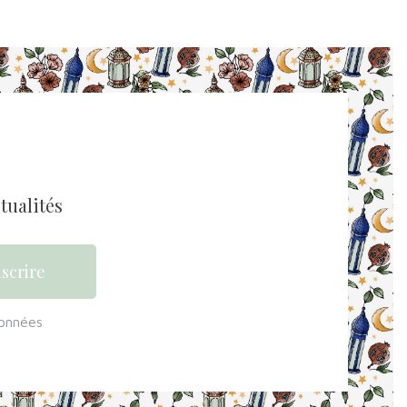
tualités
données