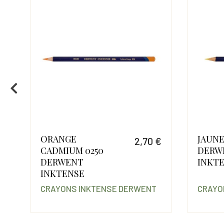
ORANGE
JAUNE
€
2,70 €
CADMIUM 0250
DERW
Prix
Prix
DERWENT
INKT
INKTENSE
CRAYONS INKTENSE DERWENT
CRAYO