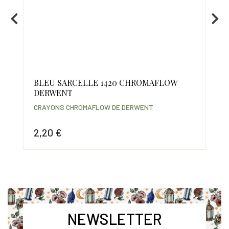
BLEU SARCELLE 1420 CHROMAFLOW
BL
DERWENT
DE
CRAYONS CHROMAFLOW DE DERWENT
CR
2,20 €
2,
Prix
Prix
NEWSLETTER