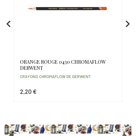
ORANGE ROUGE 0430 CHROMAFLOW
CI
DERWENT
CR
CRAYONS CHROMAFLOW DE DERWENT
2,
2,20 €
Prix
Prix