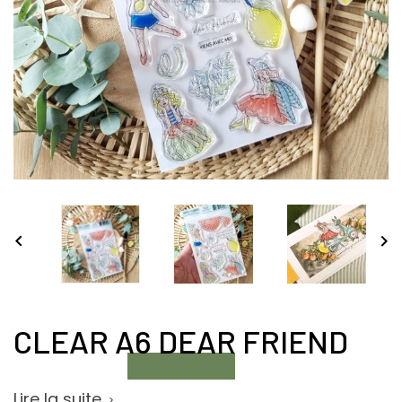


CLEAR A6 DEAR FRIEND
Lire la suite
