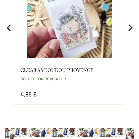
CLEAR A8 DOUDOU PROVENCE
CL
COLLECTON REVE AZUR
COL
4,95 €
20
Prix
Prix