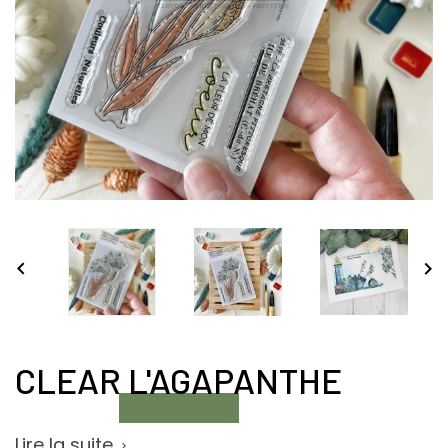


CLEAR L'AGAPANTHE
Lire la suite
