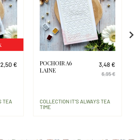
k
POCHOIR A6
12,50 €
3,48 €
LAINE
Prix
6,95 €
Prix
Prix de 
S TEA
COLLECTION IT'S ALWAYS TEA
TIME