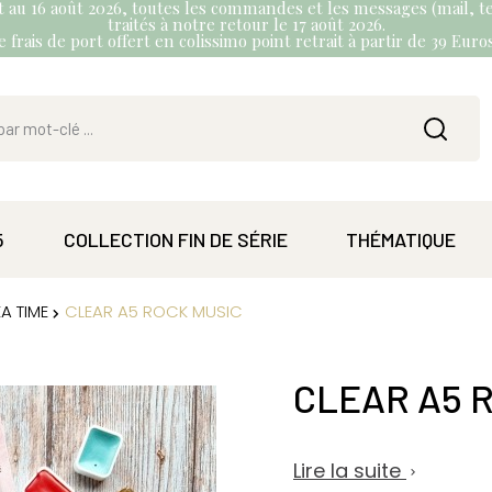
et au 16 août 2026, toutes les commandes et les messages (mail, te
traités à notre retour le 17 août 2026.
 frais de port offert en colissimo point retrait à partir de 39 Eur
5
COLLECTION FIN DE SÉRIE
THÉMATIQUE
A TIME
CLEAR A5 ROCK MUSIC
CLEAR A5 
Lire la suite
