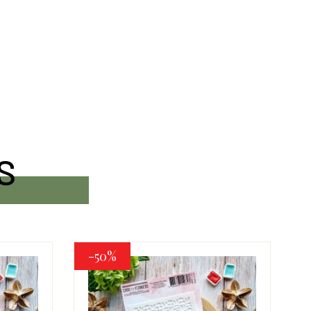
S
-50%