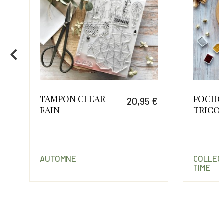
TAMPON CLEAR
POCHO
 €
20,95 €
RAIN
TRIC
Prix
 €
Prix
Prix de base
AUTOMNE
COLLEC
TIME