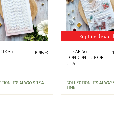
Rupture de stoc
IR A6
CLEAR A6
6,95 €
OT
LONDON CUP OF
Prix
TEA
TION IT'S ALWAYS TEA
COLLECTION IT'S ALWAY
TIME