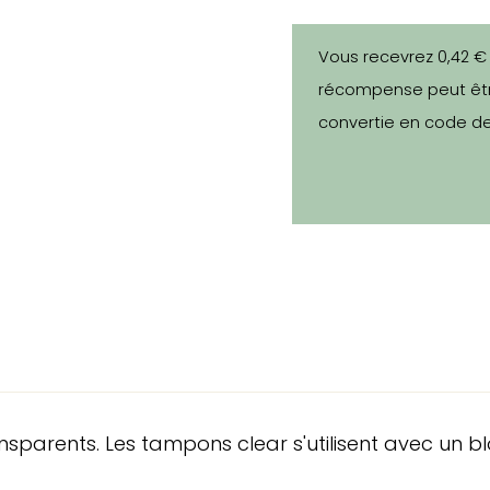
Vous recevrez 0,42 €
récompense peut êtr
convertie en code de
rents. Les tampons clear s'utilisent avec un bloc