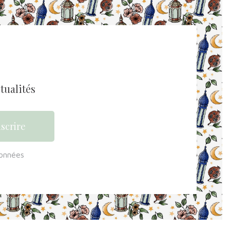
tualités
données