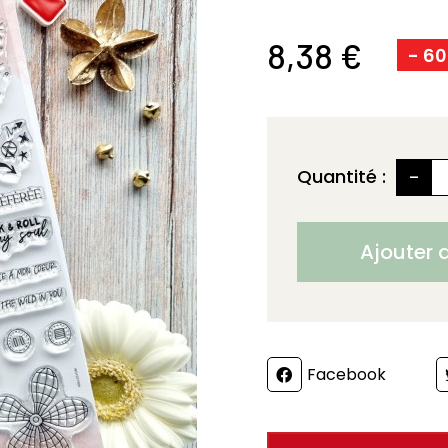
8,38 €
- 6
-
Quantité :
Ajouter 
Partager
Facebook