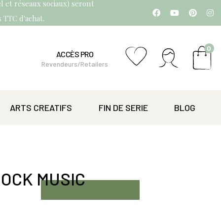
l et réseaux sociaux) seront
os TTC d'achat.
0
ACCÈS PRO
Revendeurs/Retailers
ARTS CREATIFS
FIN DE SERIE
BLOG
ROCK MUSIC