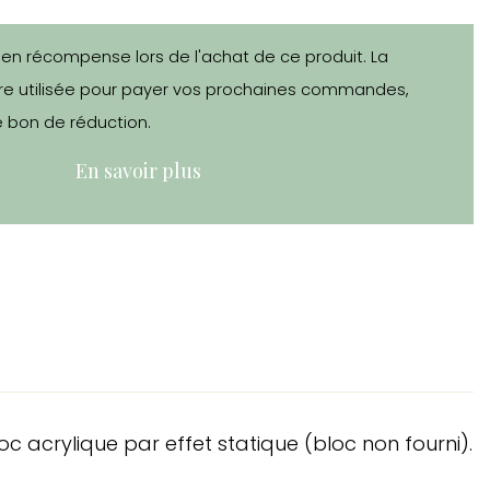
 en récompense lors de l'achat de ce produit. La
e utilisée pour payer vos prochaines commandes,
 bon de réduction.
En savoir plus
 acrylique par effet statique (bloc non fourni).