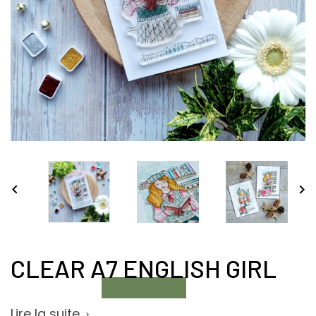


CLEAR A7 ENGLISH GIRL
Lire la suite
