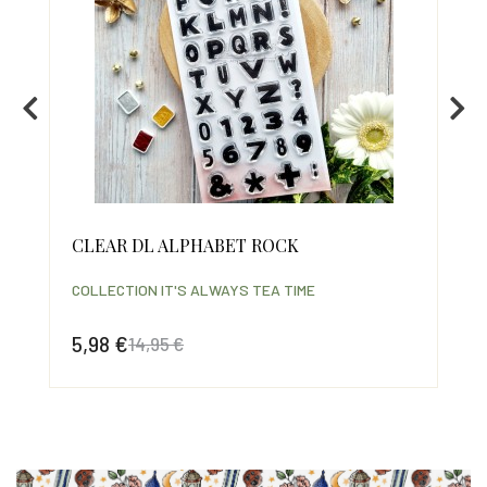
CLEAR DL ALPHABET ROCK
PO
COLLECTION IT'S ALWAYS TEA TIME
COL
5,98 €
2,
14,95 €
Prix
Prix de base
Prix
Pri