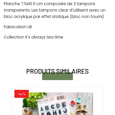
Planche 7.5x10.5 cm composée de 2 tampons
transparents. Les tampons clear d'utilisent avec un
bloc acrylique par effet statique (bloc non fourni).
Fabrication UK
Collection It's always tea time
PRODUITS SIMILAIRES
-60%
-6