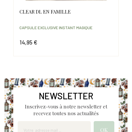
CLEAR DL EN FAMILLE
OF
(T
lie
CAPSULE EXCLUSIVE INSTANT MAGIQUE
CAP
14,95 €
66
Prix
Prix
NEWSLETTER
Inscrivez-vous à notre newsletter et
recevez toutes nos actualités