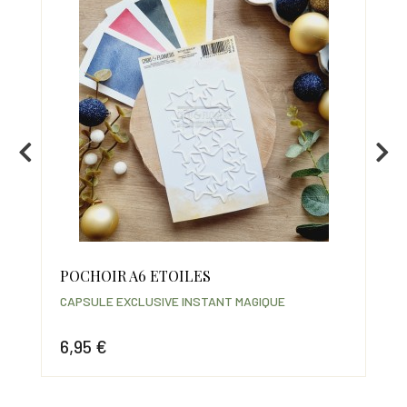
POCHOIR A6 ETOILES
CL
CAPSULE EXCLUSIVE INSTANT MAGIQUE
CAP
6,95 €
12
Prix
Prix