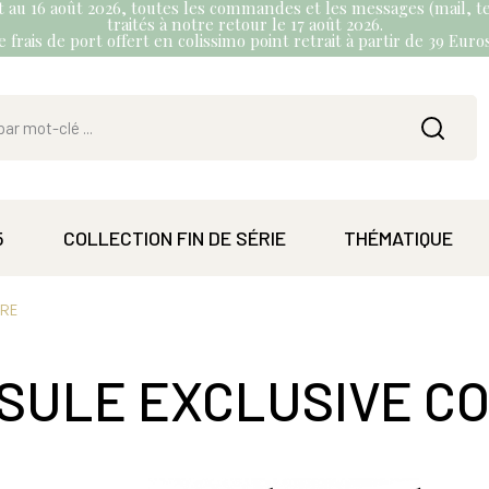
et au 16 août 2026, toutes les commandes et les messages (mail, te
traités à notre retour le 17 août 2026.
 frais de port offert en colissimo point retrait à partir de 39 Eur
5
COLLECTION FIN DE SÉRIE
THÉMATIQUE
RE
SULE EXCLUSIVE CO