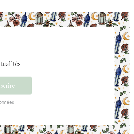
tualités
données