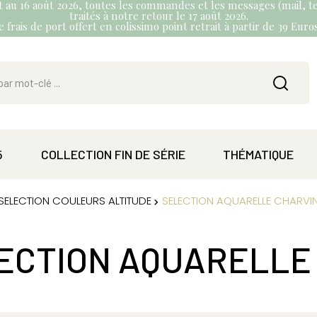
et au 16 août 2026, toutes les commandes et les messages (mail, te
traités à notre retour le 17 août 2026.
 frais de port offert en colissimo point retrait à partir de 39 Eur
5
COLLECTION FIN DE SÉRIE
THÉMATIQUE
SELECTION COULEURS ALTITUDE
SELECTION AQUARELLE CHARVI
ECTION AQUARELLE