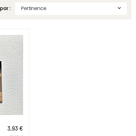
 par :
Pertinence

3,93 €