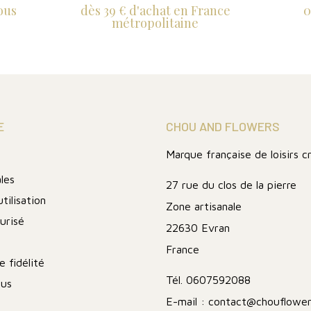
ous
dès 39 € d'achat en France
0
métropolitaine
E
CHOU AND FLOWERS
Marque française de loisirs c
les
27 rue du clos de la pierre
tilisation
Zone artisanale
urisé
22630 Evran
France
 fidélité
Tél.
0607592088
ous
E-mail :
contact@chouflower