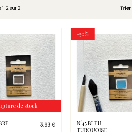
 1-2 sur 2
Trier
-50%
upture de stock
BRE
N°45 BLEU
3,93 €
TURQUOISE