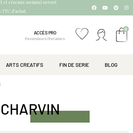
l et réseaux sociaux) seront
os TTC d'achat.
0
ACCÈS PRO
Revendeurs/Retailers
ARTS CREATIFS
FIN DE SERIE
BLOG
N
 CHARVIN