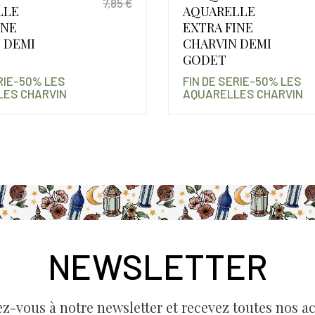
7,85 €
LLE
AQUARELLE
Prix
Prix de base
INE
EXTRA FINE
 DEMI
CHARVIN DEMI
GODET
ERIE-50% LES
FIN DE SERIE-50% LES
ES CHARVIN
AQUARELLES CHARVIN
NEWSLETTER
ez-vous à notre newsletter et recevez toutes nos ac