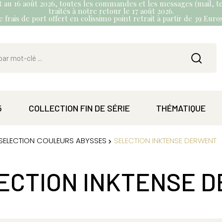
et au 16 août 2026, toutes les commandes et les messages (mail, te
traités à notre retour le 17 août 2026.
 frais de port offert en colissimo point retrait à partir de 39 Eur
5
COLLECTION FIN DE SÉRIE
THÉMATIQUE
SELECTION COULEURS ABYSSES
SELECTION INKTENSE DERWENT
ECTION INKTENSE 