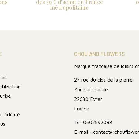
ous
dès 39 € d'achat en France
0
métropolitaine
E
CHOU AND FLOWERS
Marque française de loisirs c
les
27 rue du clos de la pierre
tilisation
Zone artisanale
urisé
22630 Evran
France
 fidélité
Tél.
0607592088
ous
E-mail :
contact@chouflower