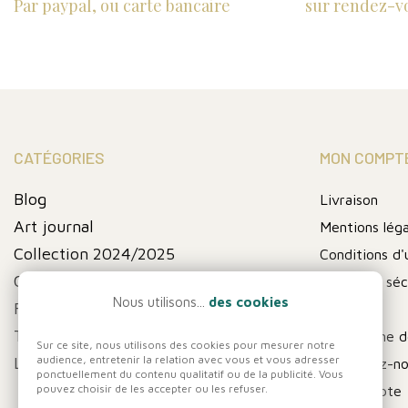
Par paypal, ou carte bancaire
sur rendez-v
CATÉGORIES
MON COMPT
Blog
Livraison
Art journal
Mentions léga
Collection 2024/2025
Conditions d'u
Collection fin de série
Paiement séc
Nous utilisons...
des cookies
FIN DE SERIE
A propos
Thématique
Programme de
Sur ce site, nous utilisons des cookies pour mesurer notre
audience, entretenir la relation avec vous et vous adresser
Les pochoirs
Contactez-n
ponctuellement du contenu qualitatif ou de la publicité. Vous
pouvez choisir de les accepter ou les refuser.
Mon compte