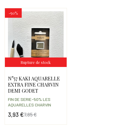
-50%
Rupture de stock
N°57 KAKI AQUARELLE
EXTRA FINE CHARVIN
DEMI GODET
FIN DE SERIE-50% LES
AQUARELLES CHARVIN
3,93 €
7,85 €
Prix
Prix de base