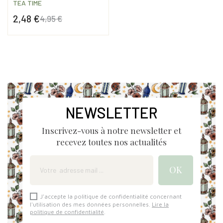
TEA TIME
2,48 €
4,95 €
Prix
Prix de base
NEWSLETTER
Inscrivez-vous à notre newsletter et
recevez toutes nos actualités
J'accepte la politique de confidentialité concernant
l'utilisation des mes données personnelles.
Lire la
politique de confidentialité
.