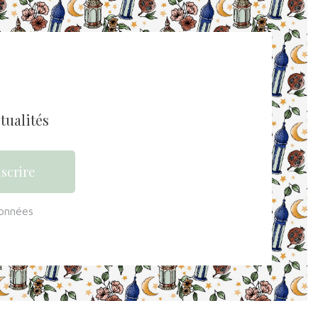
tualités
données