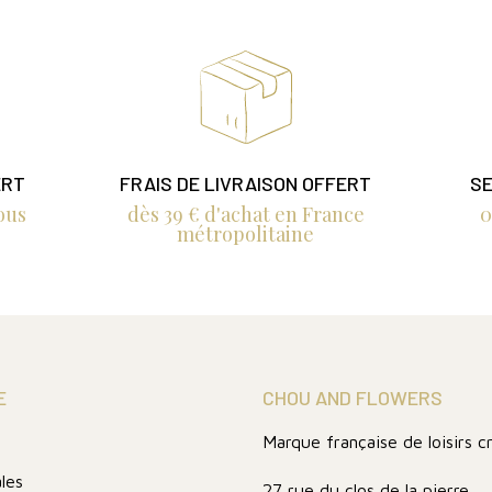
ERT
FRAIS DE LIVRAISON OFFERT
SE
ous
dès 39 € d'achat en France
0
métropolitaine
E
CHOU AND FLOWERS
Marque française de loisirs c
les
27 rue du clos de la pierre