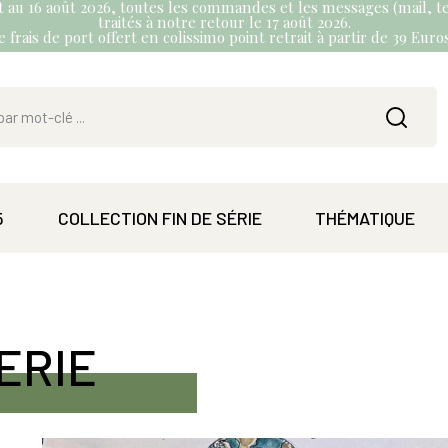
et au 16 août 2026, toutes les commandes et les messages (mail, te
traités à notre retour le 17 août 2026.
 frais de port offert en colissimo point retrait à partir de 39 Eur
5
COLLECTION FIN DE SÉRIE
THÉMATIQUE
ERIE