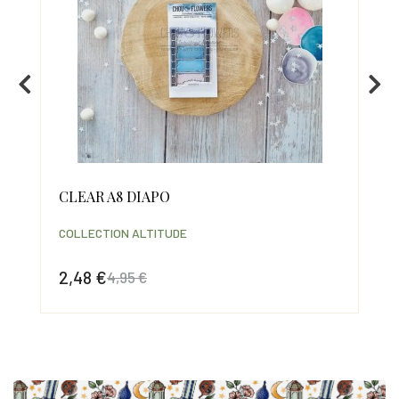
CHE
CLEAR A8 DIAPO
CA
PA
COLLECTION ALTITUDE
COL
2,48 €
4,95 €
8,
Prix
Prix de base
Prix
Pri