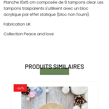
Planche 10x15 cm composée de 9 tampons clear. Les
tampons trasparents s'utilisent avec un bloc
acrylique par effet statique (bloc non fourni).
Fabrication UK
Collection Peace and love
PRODUITS SIMILAIRES
-50%
-5