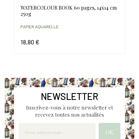
WATERCOLOUR BOOK 60 pages, 14x14 cm
BL
250g
24
PAPIER AQUARELLE
PAP
18,80 €
20
Prix
Prix
NEWSLETTER
Inscrivez-vous à notre newsletter et
recevez toutes nos actualités