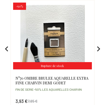
-50%
-5
Rupture de stock
RA
N°70 OMBRE BRULEE AQUARELLE EXTRA
N°
FINE CHARVIN DEMI GODET
FI
FIN DE SERIE-50% LES AQUARELLES CHARVIN
FIN
3,93 €
3,
7,85 €