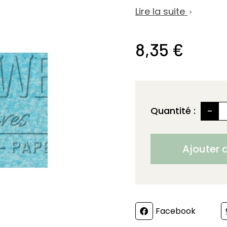
Lire la suite

8,35 €
-
Quantité :
Ajouter 
Partager
Facebook