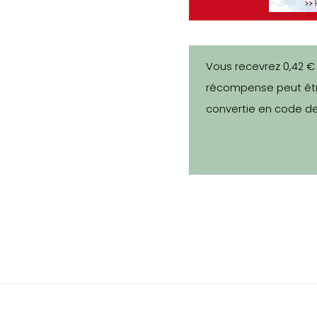
Vous recevrez 0,42 €
récompense peut êtr
convertie en code de