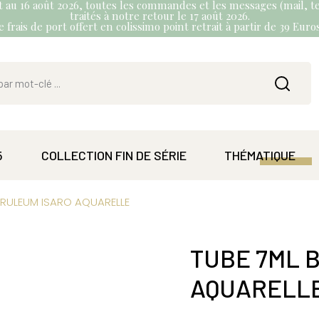
et au 16 août 2026, toutes les commandes et les messages (mail, te
traités à notre retour le 17 août 2026.
 frais de port offert en colissimo point retrait à partir de 39 Eur
5
COLLECTION FIN DE SÉRIE
THÉMATIQUE
ERULEUM ISARO AQUARELLE
TUBE 7ML 
AQUARELL