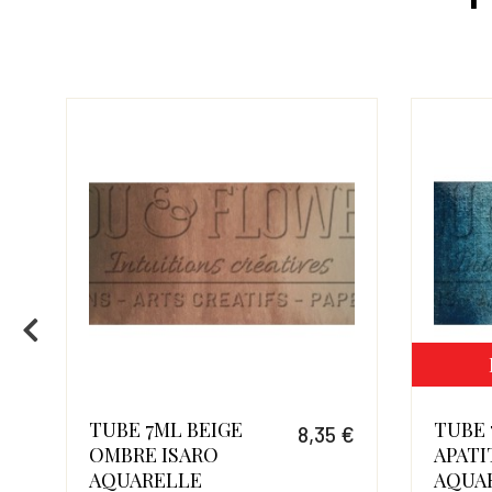
TUBE 7ML BEIGE
TUBE 
 €
8,35 €
OMBRE ISARO
APATI
Prix
Prix
AQUARELLE
AQUA