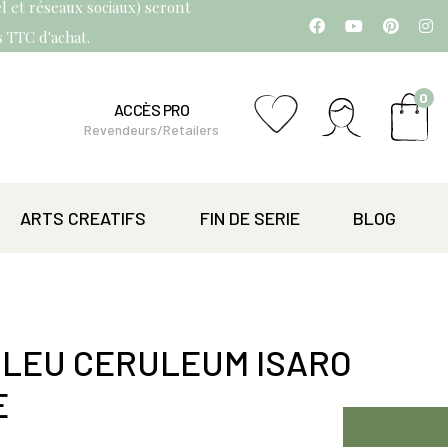
l et réseaux sociaux) seront
os TTC d'achat.
0
ACCÈS PRO
Revendeurs/Retailers
ARTS CREATIFS
FIN DE SERIE
BLOG
BLEU CERULEUM ISARO
E