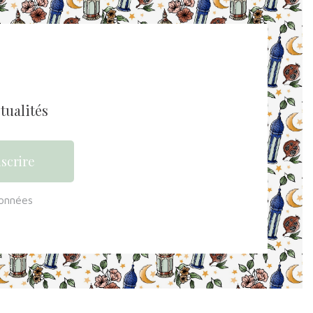
tualités
données