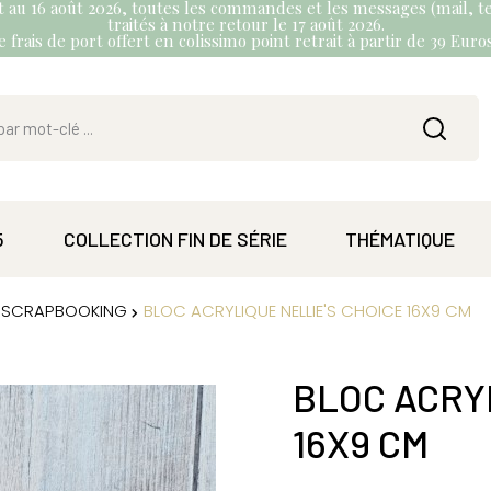
et au 16 août 2026, toutes les commandes et les messages (mail, te
traités à notre retour le 17 août 2026.
 frais de port offert en colissimo point retrait à partir de 39 Eur
5
COLLECTION FIN DE SÉRIE
THÉMATIQUE
ET SCRAPBOOKING
BLOC ACRYLIQUE NELLIE'S CHOICE 16X9 CM
BLOC ACRYL
16X9 CM