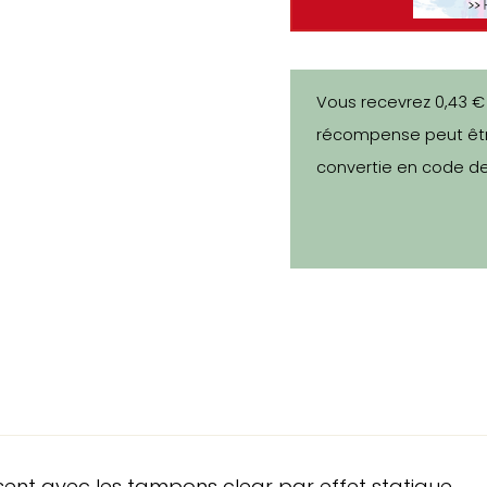
Vous recevrez 0,43 €
récompense peut êtr
convertie en code de
ilisent avec les tampons clear par effet statique.