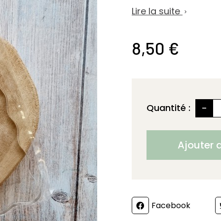
Lire la suite

8,50 €
-
Quantité :
Ajouter 
Partager
Facebook