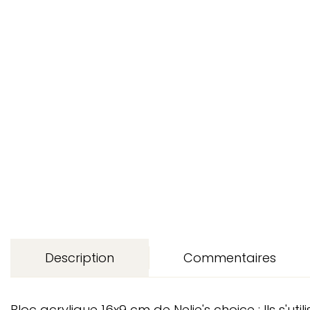
Description
Commentaires
Bloc acrylique 16x9 cm de Nelie's choice : Ils s'ut