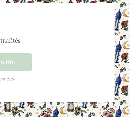
tualités
données