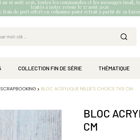
et au 16 août 2026, toutes les commandes et les messages (mail, te
traités à notre retour le 17 août 2026.
 frais de port offert en colissimo point retrait à partir de 39 Eur
5
COLLECTION FIN DE SÉRIE
THÉMATIQUE
ET SCRAPBOOKING
BLOC ACRYLIQUE NELLIE'S CHOICE 7X9 CM
BLOC ACRYL
CM