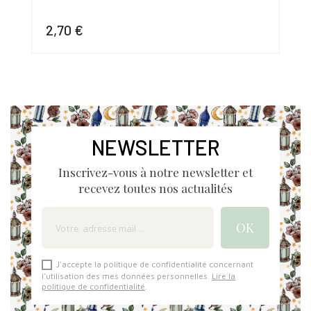
2,70 €
2,
Prix
Prix
NEWSLETTER
Inscrivez-vous à notre newsletter et
recevez toutes nos actualités
J'accepte la politique de confidentialité concernant
l'utilisation des mes données personnelles.
Lire la
politique de confidentialité
.