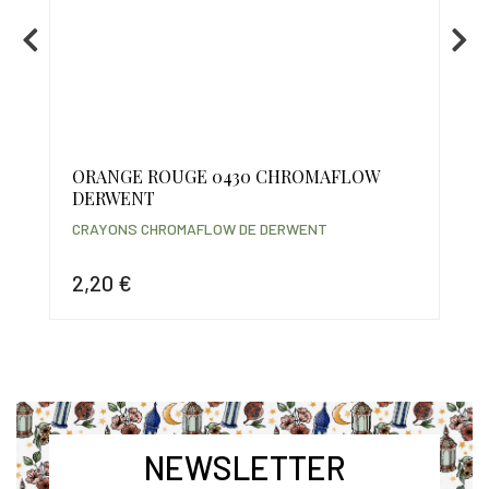
ORANGE ROUGE 0430 CHROMAFLOW
CI
DERWENT
CR
CRAYONS CHROMAFLOW DE DERWENT
2,
2,20 €
Prix
Prix
NEWSLETTER