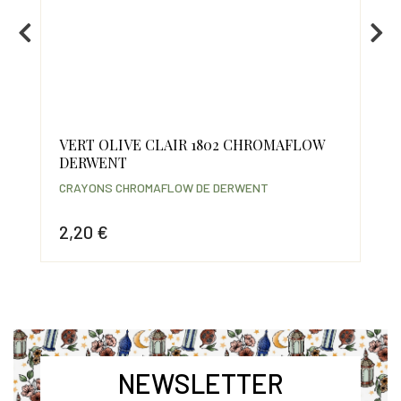
VERT OLIVE CLAIR 1802 CHROMAFLOW
RO
DERWENT
DE
CRAYONS CHROMAFLOW DE DERWENT
CR
2,20 €
2,
Prix
Prix
NEWSLETTER