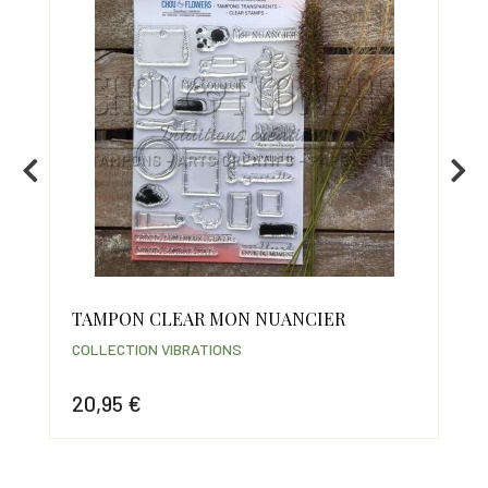
TAMPON CLEAR MON NUANCIER
CL
COLLECTION VIBRATIONS
COL
20,95 €
14
Prix
Prix